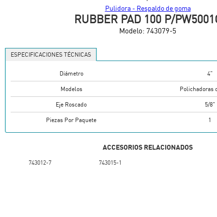
Pulidora - Respaldo de goma
RUBBER PAD 100 P/PW5001
Modelo:
743079-5
ESPECIFICACIONES TÉCNICAS
Diámetro
4"
Modelos
Polichadoras 
Eje Roscado
5/8"
Piezas Por Paquete
1
ACCESORIOS RELACIONADOS
743012-7
743015-1