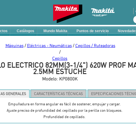
Ir al contenido
B
u
ctos
Catálogos
Mundo Makita
Puntos de servicio
Novedade
s
c
a
Máquinas
/
Eléctricas - Neumáticas
/
Cepillos / Ruteadoras
r
/
e
Cepillos
LO ELECTRICO 82MM(3-1/4") 620W PROF M
n
2.5MM ESTUCHE
e
s
Modelo:
KP0800K
t
e
CAS GENERALES
CARACTERÍSTICAS TÉCNICAS
ESPECIFICACIONES TÉCNI
s
i
Empuñadura en forma angular es fácil de sostener, empujar y cargar.
t
Ajuste preciso de profundidad del cepillado por la perilla con bloqueos.
i
Profundidad de cepillado.
o