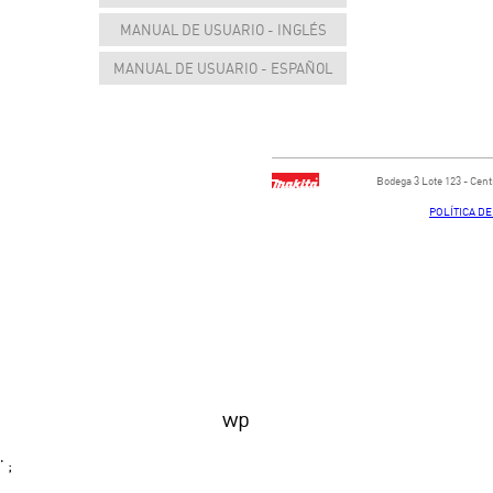
MANUAL DE USUARIO - INGLÉS
MANUAL DE USUARIO - ESPAÑOL
Bodega ​3 Lote ​123 - ​Ce
POLÍTICA D
wp
' ;