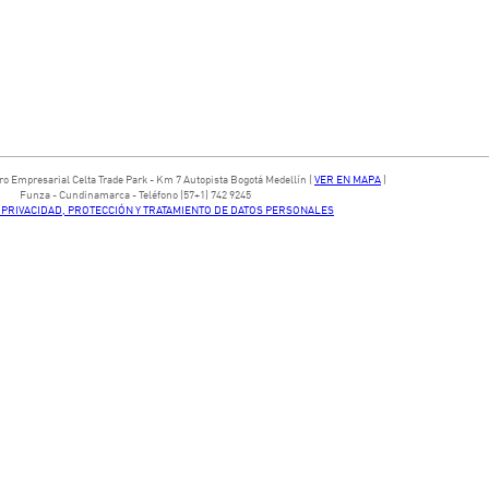
ntro Empresarial Celta Trade Park - ​Km 7 Autopista Bogotá Medellín​ (
VER EN MAPA
)
​Funza - Cundinamarca - Teléfono (57+1) 742 9245
E PRIVACIDAD, PROTECCIÓN Y TRATAMIENTO DE DATOS PERSONALES