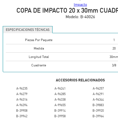
Impacto
COPA DE IMPACTO 20 x 30mm CUAD
Modelo:
B-40026
ESPECIFICACIONES TÉCNICAS
Piezas Por Paquete
1
Medida
20
Longitud Total
30m
Cuadrante
3/8
ACCESORIOS RELACIONADOS
A-96235
A-96241
A-96257
A-96279
A-96285
A-96291
A-96316
A-96338
A-96344
A-96394
A-99655
B-39883
B-39908
B-39914
B-39920
B-39942
B-39958
B-39964