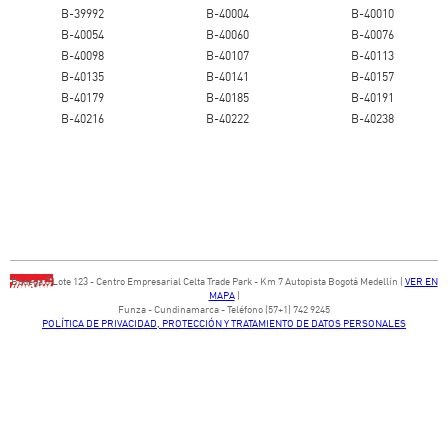
B-39992
B-40004
B-40010
B-40054
B-40060
B-40076
B-40098
B-40107
B-40113
B-40135
B-40141
B-40157
B-40179
B-40185
B-40191
B-40216
B-40222
B-40238
Bodega ​3 Lote ​123 - ​Centro Empresarial Celta Trade Park - ​Km 7 Autopista Bogotá Medellín​ (
VER EN
MAPA
)
​Funza - Cundinamarca - Teléfono (57+1) 742 9245
POLÍTICA DE PRIVACIDAD, PROTECCIÓN Y TRATAMIENTO DE DATOS PERSONALES