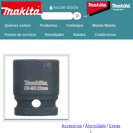
Ir al contenido
INICIAR SESIÓN
B
u
Quiénes somos
Productos
Catálogos
Mundo Makita
s
c
Puntos de servicio
Novedades
Aliados
Contáctenos
a
r
e
n
e
s
t
e
s
i
t
i
o
Accesorios
/
Atornillado
/
Copas
/