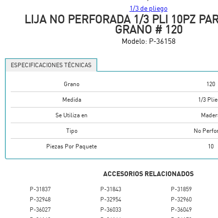
1/3 de pliego
LIJA NO PERFORADA 1/3 PLI 10PZ P
GRANO # 120
Modelo:
P-36158
ESPECIFICACIONES TÉCNICAS
Grano
120
Medida
1/3 Pli
Se Utiliza en
Mader
Tipo
No Perfo
Piezas Por Paquete
10
ACCESORIOS RELACIONADOS
P-31837
P-31843
P-31859
P-32948
P-32954
P-32960
P-36027
P-36033
P-36049