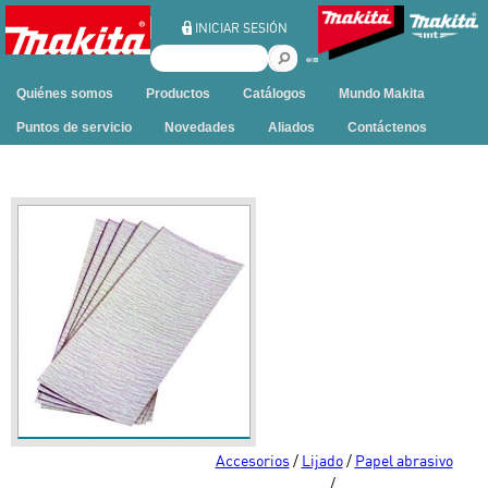
Ir al contenido
INICIAR SESIÓN
B
u
Quiénes somos
Productos
Catálogos
Mundo Makita
s
c
Puntos de servicio
Novedades
Aliados
Contáctenos
a
r
e
n
e
s
t
e
s
i
t
i
o
Accesorios
/
Lijado
/
Papel abrasivo
/