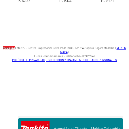
P-36142
P-36164
P-36170
Bodega ​3 Lote ​123 - ​Centro Empresarial Celta Trade Park - ​Km 7 Autopista Bogotá Medellín​ (
VER EN
MAPA
)
​Funza - Cundinamarca - Teléfono (57+1) 742 9245
POLÍTICA DE PRIVACIDAD, PROTECCIÓN Y TRATAMIENTO DE DATOS PERSONALES
Atención al Cliente - Makita Colombia