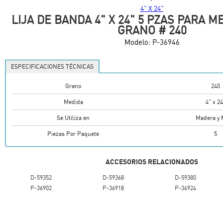
4" X 24"
LIJA DE BANDA 4" X 24" 5 PZAS PARA 
GRANO # 240
Modelo:
P-36946
ESPECIFICACIONES TÉCNICAS
Grano
240
Medida
4" x 24
Se Utiliza en
Madera y 
Piezas Por Paquete
5
ACCESORIOS RELACIONADOS
D-59352
D-59368
D-59380
P-36902
P-36918
P-36924