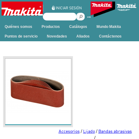
Ir al contenido
INICIAR SESIÓN
B
u
Quiénes somos
Productos
Catálogos
Mundo Makita
s
c
Puntos de servicio
Novedades
Aliados
Contáctenos
a
r
e
n
e
s
t
e
s
i
t
i
o
Accesorios
/
Lijado
/
Bandas abrasivas
/