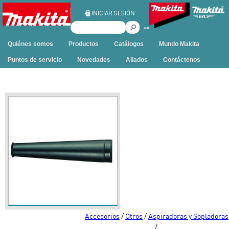
Ir al contenido
INICIAR SESIÓN
B
u
Quiénes somos
Productos
Catálogos
Mundo Makita
s
c
Puntos de servicio
Novedades
Aliados
Contáctenos
a
r
e
n
e
s
t
e
s
i
t
i
o
Accesorios
/
Otros
/
Aspiradoras y Sopladoras
/