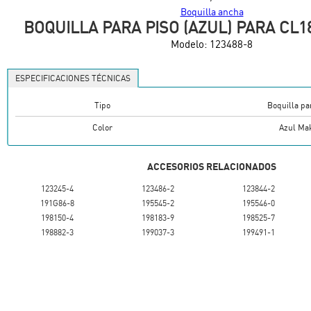
Boquilla ancha
BOQUILLA PARA PISO (AZUL) PARA CL1
Modelo:
123488-8
ESPECIFICACIONES TÉCNICAS
Tipo
Boquilla pa
Color
Azul Mak
ACCESORIOS RELACIONADOS
123245-4
123486-2
123844-2
191G86-8
195545-2
195546-0
198150-4
198183-9
198525-7
198882-3
199037-3
199491-1