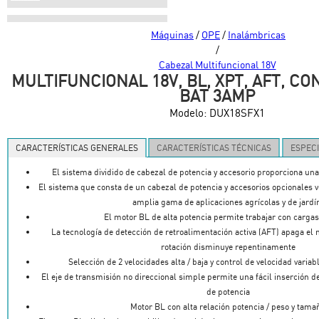
Máquinas
/
OPE
/
Inalámbricas
/
Cabezal Multifuncional 18V
MULTIFUNCIONAL 18V, BL, XPT, AFT, C
BAT 3AMP
Modelo:
DUX18SFX1
CARACTERÍSTICAS GENERALES
CARACTERÍSTICAS TÉCNICAS
ESPECI
El sistema dividido de cabezal de potencia y accesorio proporciona una
El sistema que consta de un cabezal de potencia y accesorios opcionales ve
amplia gama de aplicaciones agrícolas y de jardí
El motor BL de alta potencia permite trabajar con carga
La tecnología de detección de retroalimentación activa (AFT) apaga el m
rotación disminuye repentinamente
Selección de 2 velocidades alta / baja y control de velocidad variab
El eje de transmisión no direccional simple permite una fácil inserción d
de potencia
Motor BL con alta relación potencia / peso y tama