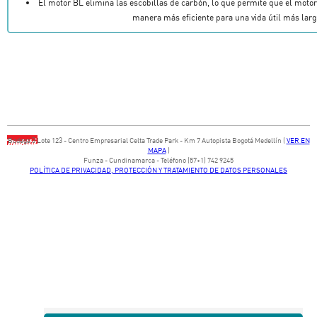
El motor BL elimina las escobillas de carbón, lo que permite que el motor
manera más eficiente para una vida útil más lar
Bodega ​3 Lote ​123 - ​Centro Empresarial Celta Trade Park - ​Km 7 Autopista Bogotá Medellín​ (
VER EN
MAPA
)
​Funza - Cundinamarca - Teléfono (57+1) 742 9245
POLÍTICA DE PRIVACIDAD, PROTECCIÓN Y TRATAMIENTO DE DATOS PERSONALES