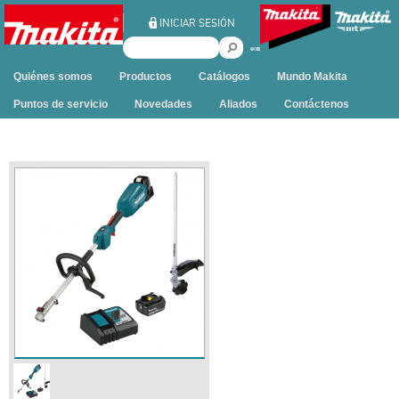
Ir al contenido
INICIAR SESIÓN
B
u
Quiénes somos
Productos
Catálogos
Mundo Makita
s
c
Puntos de servicio
Novedades
Aliados
Contáctenos
a
r
e
n
e
s
t
e
s
i
t
i
o