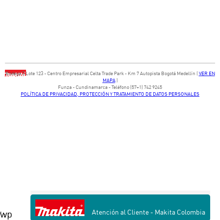
Bodega ​3 Lote ​123 - ​Centro Empresarial Celta Trade Park - ​Km 7 Autopista Bogotá Medellín​ (
VER EN
MAPA
)
​Funza - Cundinamarca - Teléfono (57+1) 742 9245
POLÍTICA DE PRIVACIDAD, PROTECCIÓN Y TRATAMIENTO DE DATOS PERSONALES
wp
Atención al Cliente - Makita Colombia
' ;