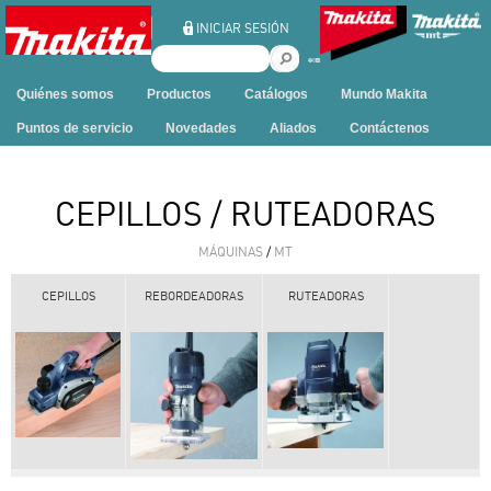
Ir al contenido
INICIAR SESIÓN
B
u
Quiénes somos
Productos
Catálogos
Mundo Makita
s
c
Puntos de servicio
Novedades
Aliados
Contáctenos
a
r
e
CEPILLOS / RUTEADORAS
n
e
MÁQUINAS
/
MT
s
t
CEPILLOS
REBORDEADORAS
RUTEADORAS
e
s
i
t
i
o