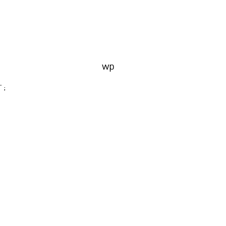
wp
' ;