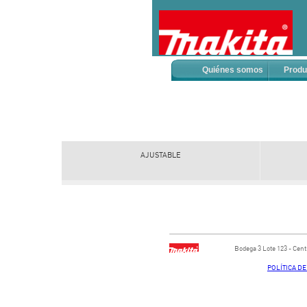
Quiénes somos
Produ
AJUSTABLE
Bodega ​3 Lote ​123 - ​Ce
POLÍTICA D