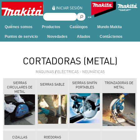
Ir al contenido
INICIAR SESIÓN
B
u
Quiénes somos
Productos
Catálogos
Mundo Makita
s
c
Puntos de servicio
Novedades
Aliados
Contáctenos
a
r
e
CORTADORAS (METAL)
n
e
MÁQUINAS
/
ELÉCTRICAS - NEUMÁTICAS
s
t
SIERRAS
SIERRAS SINFÍN
TRONZADORAS DE
SIERRAS SABLE
CIRCULARES DE
PORTABLES
METAL
e
METAL
s
i
t
i
o
CIZALLAS
ROEDORAS