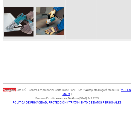
Bodega ​3 Lote ​123 - ​Centro Empresarial Celta Trade Park - ​Km 7 Autopista Bogotá Medellín​ (
VER EN
MAPA
)
​Funza - Cundinamarca - Teléfono (57+1) 742 9245
POLÍTICA DE PRIVACIDAD, PROTECCIÓN Y TRATAMIENTO DE DATOS PERSONALES