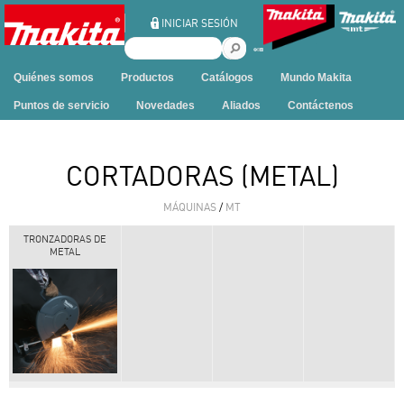
Ir al contenido
INICIAR SESIÓN
B
u
Quiénes somos
Productos
Catálogos
Mundo Makita
s
c
Puntos de servicio
Novedades
Aliados
Contáctenos
a
r
e
CORTADORAS (METAL)
n
e
MÁQUINAS
/
MT
s
t
TRONZADORAS DE
METAL
e
s
i
t
i
o