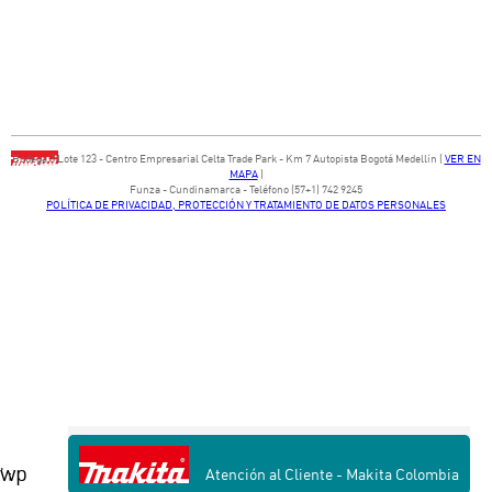
Bodega ​3 Lote ​123 - ​Centro Empresarial Celta Trade Park - ​Km 7 Autopista Bogotá Medellín​ (
VER EN
MAPA
)
​Funza - Cundinamarca - Teléfono (57+1) 742 9245
POLÍTICA DE PRIVACIDAD, PROTECCIÓN Y TRATAMIENTO DE DATOS PERSONALES
wp
' ;
Atención al Cliente - Makita Colombia