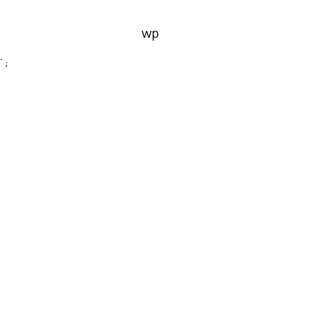
wp
' ;