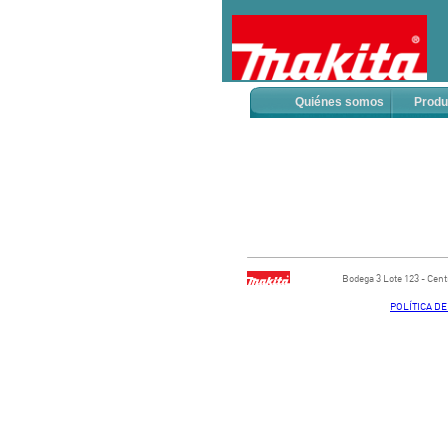
Quiénes somos
Produ
Bodega ​3 Lote ​123 - ​Ce
POLÍTICA D