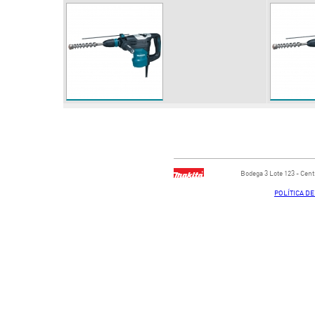
Bodega ​3 Lote ​123 - ​Ce
POLÍTICA D