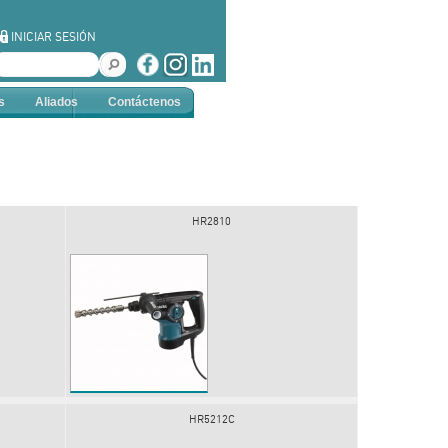
INICIAR SESIÓN
s
Aliados
Contáctenos
HR2810
HR5212C