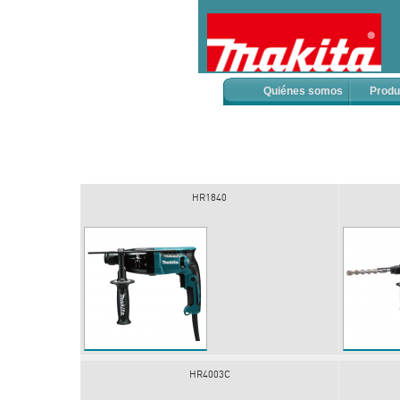
Quiénes somos
Produ
HR1840
HR4003C