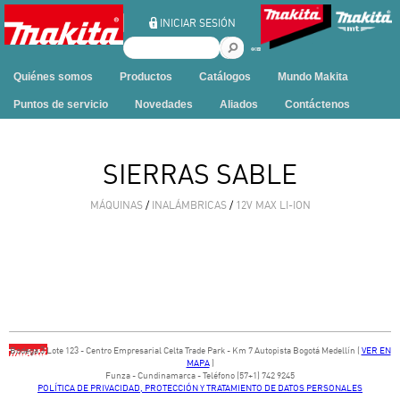
Ir al contenido
INICIAR SESIÓN
B
u
Quiénes somos
Productos
Catálogos
Mundo Makita
s
c
Puntos de servicio
Novedades
Aliados
Contáctenos
a
r
e
SIERRAS SABLE
n
e
MÁQUINAS
/
INALÁMBRICAS
/
12V MAX LI-ION
s
t
e
s
i
t
i
o
Bodega ​3 Lote ​123 - ​Centro Empresarial Celta Trade Park - ​Km 7 Autopista Bogotá Medellín​ (
VER EN
MAPA
)
​Funza - Cundinamarca - Teléfono (57+1) 742 9245
POLÍTICA DE PRIVACIDAD, PROTECCIÓN Y TRATAMIENTO DE DATOS PERSONALES