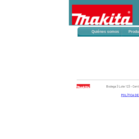
Quiénes somos
Produ
Bodega ​3 Lote ​123 - ​Ce
POLÍTICA D