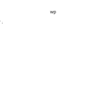
wp
' ;