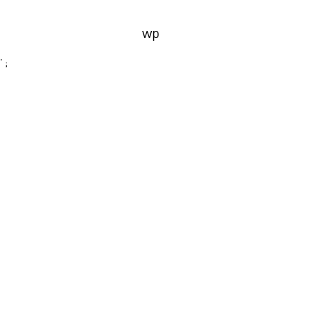
wp
' ;