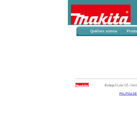
Quiénes somos
Produ
Bodega ​3 Lote ​123 - ​Ce
POLÍTICA D