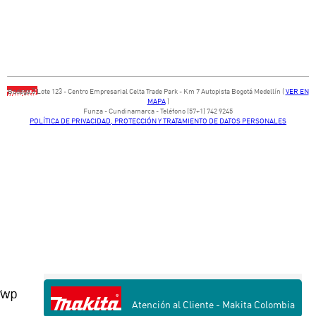
Bodega ​3 Lote ​123 - ​Centro Empresarial Celta Trade Park - ​Km 7 Autopista Bogotá Medellín​ (
VER EN
MAPA
)
​Funza - Cundinamarca - Teléfono (57+1) 742 9245
POLÍTICA DE PRIVACIDAD, PROTECCIÓN Y TRATAMIENTO DE DATOS PERSONALES
wp
' ;
Atención al Cliente - Makita Colombia