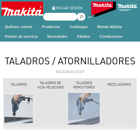
Ir al contenido
INICIAR SESIÓN
B
u
Quiénes somos
Productos
Catálogos
Mundo Makita
s
c
Puntos de servicio
Novedades
Aliados
Contáctenos
a
r
e
TALADROS / ATORNILLADORES
n
e
MÁQUINAS
/
SSP
s
t
TALADROS DE
TALADROS
TALADROS
MEZCLADORAS
ALTA VELOCIDAD
PERCUTORES
e
s
i
t
i
o