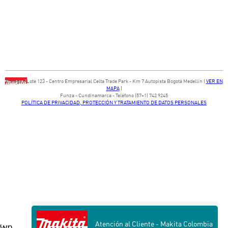
Bodega ​3 Lote ​123 - ​Centro Empresarial Celta Trade Park - ​Km 7 Autopista Bogotá Medellín​ (
VER EN
MAPA
)
​Funza - Cundinamarca - Teléfono (57+1) 742 9245
POLÍTICA DE PRIVACIDAD, PROTECCIÓN Y TRATAMIENTO DE DATOS PERSONALES
Atención al Cliente - Makita Colombia
wp
' ;