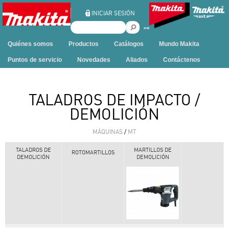
Ir al contenido
INICIAR SESIÓN
B
u
Quiénes somos
Productos
Catálogos
Mundo Makita
s
c
Puntos de servicio
Novedades
Aliados
Contáctenos
a
r
e
TALADROS DE IMPACTO /
n
DEMOLICIÓN
e
s
MÁQUINAS
/
MT
t
e
TALADROS DE
MARTILLOS DE
ROTOMARTILLOS
s
DEMOLICIÓN
DEMOLICIÓN
i
t
i
o