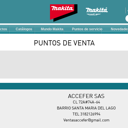
Ir al contenido
B
u
ctos
Catálogos
Mundo Makita
Puntos de servicio
Novedade
s
c
PUNTOS DE VENTA
a
r
e
n
e
s
t
e
s
ACCEFER SAS
i
CL 72A#74A-64
t
BARRIO SANTA MARIA DEL LAGO
i
TEL 3182126994
o
Ventasaccefer@gmail.com