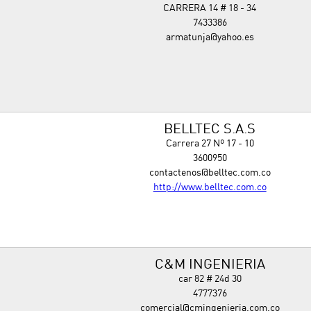
CARRERA 14 # 18 - 34
7433386
armatunja@yahoo.es
BELLTEC S.A.S
Carrera 27 Nº 17 - 10
3600950
contactenos@belltec.com.co
http://www.belltec.com.co
C&M INGENIERIA
car 82 # 24d 30
4777376
comercial@cmingenieria.com.co