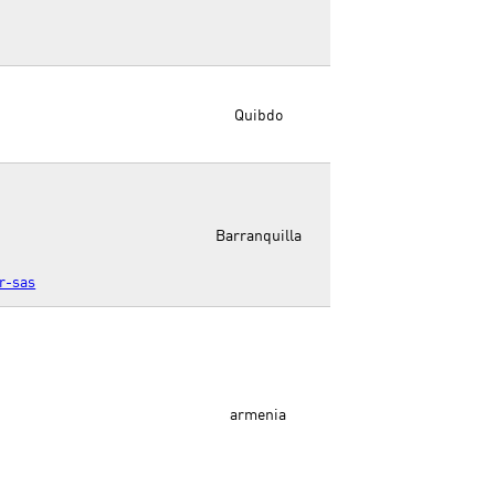
Quibdo
.
Barranquilla
r-sas
armenia