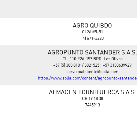
AGRO QUIBDO
Cl 26 #5-51
(4) 671-3220
AGROPUNTO SANTANDER S.A.S
CL. 110 #26-153 BRR. Los Olivos
+57 (5) 380 8181/ 3821525 | +57 3103639929
servicioalcliente@solla.com
https://www.solla.com/content/agropunto-santande
ALMACEN TORNITUERCA S.A.S.
CR 19 18 38
7445913