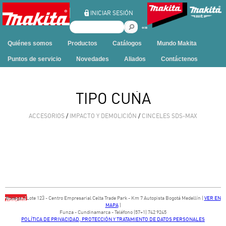
Ir al contenido
INICIAR SESIÓN
B
u
Quiénes somos
Productos
Catálogos
Mundo Makita
s
c
Puntos de servicio
Novedades
Aliados
Contáctenos
a
r
e
TIPO CUÑA
n
e
ACCESORIOS
/
IMPACTO Y DEMOLICIÓN
/
CINCELES SDS-MAX
s
t
e
s
i
t
i
o
Bodega ​3 Lote ​123 - ​Centro Empresarial Celta Trade Park - ​Km 7 Autopista Bogotá Medellín​ (
VER EN
MAPA
)
​Funza - Cundinamarca - Teléfono (57+1) 742 9245
POLÍTICA DE PRIVACIDAD, PROTECCIÓN Y TRATAMIENTO DE DATOS PERSONALES