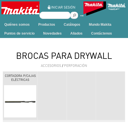
Ir al contenido
INICIAR SESIÓN
B
u
Quiénes somos
Productos
Catálogos
Mundo Makita
s
c
Puntos de servicio
Novedades
Aliados
Contáctenos
a
r
e
BROCAS PARA DRYWALL
n
e
ACCESORIOS
/
PERFORACIÓN
s
t
CORTADORA P/CAJAS
ELÉCTRICAS
e
s
i
t
i
o