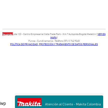
Bodega ​3 Lote ​123 - ​Centro Empresarial Celta Trade Park - ​Km 7 Autopista Bogotá Medellín​ (
VER EN
MAPA
)
​Funza - Cundinamarca - Teléfono (57+1) 742 9245
POLÍTICA DE PRIVACIDAD, PROTECCIÓN Y TRATAMIENTO DE DATOS PERSONALES
wp
' ;
Atención al Cliente - Makita Colombia