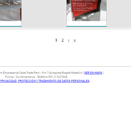
1
2
›
»
ntro Empresarial Celta Trade Park - ​Km 7 Autopista Bogotá Medellín​ (
VER EN MAPA
)
​Funza - Cundinamarca - Teléfono (57+1) 742 9245
E PRIVACIDAD, PROTECCIÓN Y TRATAMIENTO DE DATOS PERSONALES