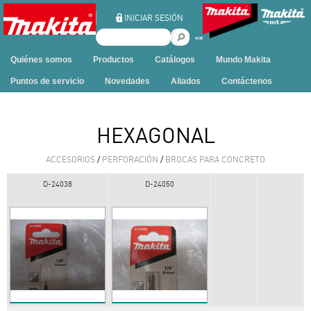
Ir al contenido
INICIAR SESIÓN
B
u
Quiénes somos
Productos
Catálogos
Mundo Makita
s
c
Puntos de servicio
Novedades
Aliados
Contáctenos
a
r
e
HEXAGONAL
n
e
ACCESORIOS
/
PERFORACIÓN
/
BROCAS PARA CONCRETO
s
t
D-24038
D-24050
e
s
i
t
i
o