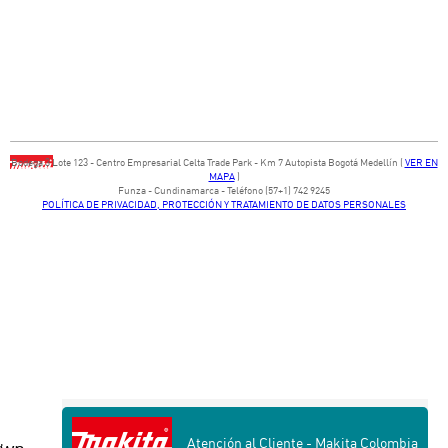
Bodega ​3 Lote ​123 - ​Centro Empresarial Celta Trade Park - ​Km 7 Autopista Bogotá Medellín​ (
VER EN
MAPA
)
​Funza - Cundinamarca - Teléfono (57+1) 742 9245
POLÍTICA DE PRIVACIDAD, PROTECCIÓN Y TRATAMIENTO DE DATOS PERSONALES
Atención al Cliente - Makita Colombia