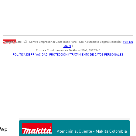
Bodega ​3 Lote ​123 - ​Centro Empresarial Celta Trade Park - ​Km 7 Autopista Bogotá Medellín​ (
VER EN
MAPA
)
​Funza - Cundinamarca - Teléfono (57+1) 742 9245
POLÍTICA DE PRIVACIDAD, PROTECCIÓN Y TRATAMIENTO DE DATOS PERSONALES
wp
' ;
Atención al Cliente - Makita Colombia