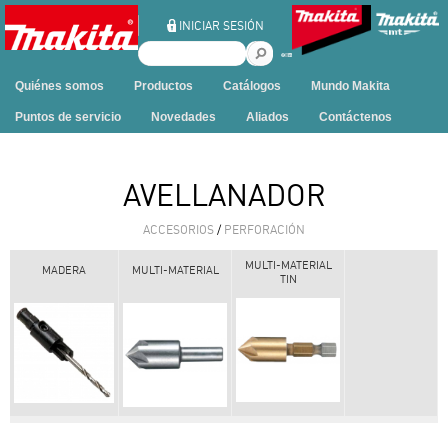
Ir al contenido
INICIAR SESIÓN
B
u
Quiénes somos
Productos
Catálogos
Mundo Makita
s
c
Puntos de servicio
Novedades
Aliados
Contáctenos
a
r
e
AVELLANADOR
n
e
ACCESORIOS
/
PERFORACIÓN
s
t
MULTI-MATERIAL
MADERA
MULTI-MATERIAL
TIN
e
s
i
t
i
o