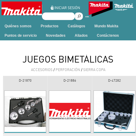
Ir al contenido
INICIAR SESIÓN
B
u
Quiénes somos
Productos
Catálogos
Mundo Makita
s
c
Puntos de servicio
Novedades
Aliados
Contáctenos
a
r
e
JUEGOS BIMETÁLICAS
n
e
ACCESORIOS
/
PERFORACIÓN
/
SIERRA COPA
s
t
D-21870
D-21886
D-47282
e
s
i
t
i
o