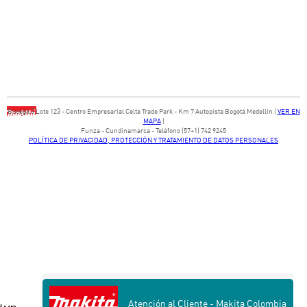
Bodega ​3 Lote ​123 - ​Centro Empresarial Celta Trade Park - ​Km 7 Autopista Bogotá Medellín​ (
VER EN
MAPA
)
​Funza - Cundinamarca - Teléfono (57+1) 742 9245
POLÍTICA DE PRIVACIDAD, PROTECCIÓN Y TRATAMIENTO DE DATOS PERSONALES
Atención al Cliente - Makita Colombia