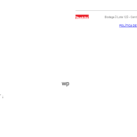
Bodega ​3 Lote ​123 - ​Ce
POLÍTICA D
wp
' ;