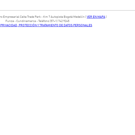
ntro Empresarial Celta Trade Park - ​Km 7 Autopista Bogotá Medellín​ (
VER EN MAPA
)
​Funza - Cundinamarca - Teléfono (57+1) 742 9245
E PRIVACIDAD, PROTECCIÓN Y TRATAMIENTO DE DATOS PERSONALES