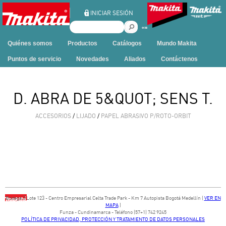
Ir al contenido
INICIAR SESIÓN
B
u
Quiénes somos
Productos
Catálogos
Mundo Makita
s
c
Puntos de servicio
Novedades
Aliados
Contáctenos
a
r
e
D. ABRA DE 5&QUOT; SENS T.
n
e
ACCESORIOS
/
LIJADO
/
PAPEL ABRASIVO P/ROTO-ORBIT
s
t
e
s
i
t
i
o
Bodega ​3 Lote ​123 - ​Centro Empresarial Celta Trade Park - ​Km 7 Autopista Bogotá Medellín​ (
VER EN
MAPA
)
​Funza - Cundinamarca - Teléfono (57+1) 742 9245
POLÍTICA DE PRIVACIDAD, PROTECCIÓN Y TRATAMIENTO DE DATOS PERSONALES