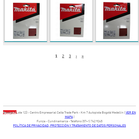
P
1
2
3
›
»
á
g
i
n
a
s
Bodega ​3 Lote ​123 - ​Centro Empresarial Celta Trade Park - ​Km 7 Autopista Bogotá Medellín​ (
VER EN
MAPA
)
​Funza - Cundinamarca - Teléfono (57+1) 742 9245
POLÍTICA DE PRIVACIDAD, PROTECCIÓN Y TRATAMIENTO DE DATOS PERSONALES