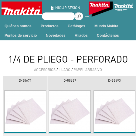
Ir al contenido
INICIAR SESIÓN
B
u
Quiénes somos
Productos
Catálogos
Mundo Makita
s
c
Puntos de servicio
Novedades
Aliados
Contáctenos
a
r
e
1/4 DE PLIEGO - PERFORADO
n
e
ACCESORIOS
/
LIJADO
/
PAPEL ABRASIVO
s
t
D-58671
D-58687
D-58693
e
s
i
t
i
o