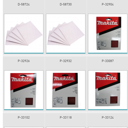
D-58724
D-58730
P-32904
P-32926
P-32932
P-33087
P-33102
P-33118
P-33124