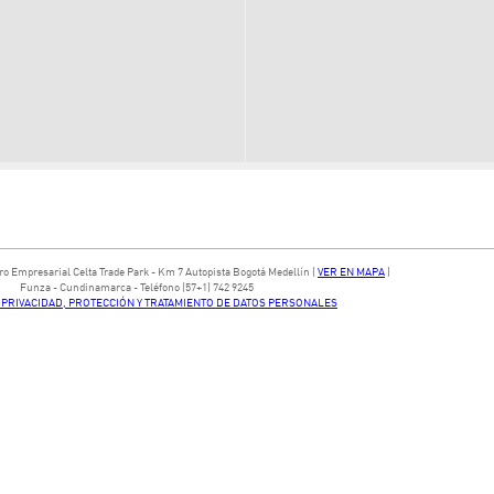
ntro Empresarial Celta Trade Park - ​Km 7 Autopista Bogotá Medellín​ (
VER EN MAPA
)
​Funza - Cundinamarca - Teléfono (57+1) 742 9245
E PRIVACIDAD, PROTECCIÓN Y TRATAMIENTO DE DATOS PERSONALES