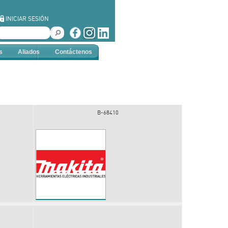
INICIAR SESIÓN
s
Aliados
Contáctenos
B-68410