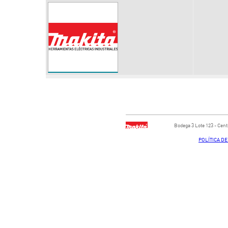
Bodega ​3 Lote ​123 - ​Ce
POLÍTICA D