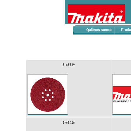
Quiénes somos
Produ
B-68389
B-68426