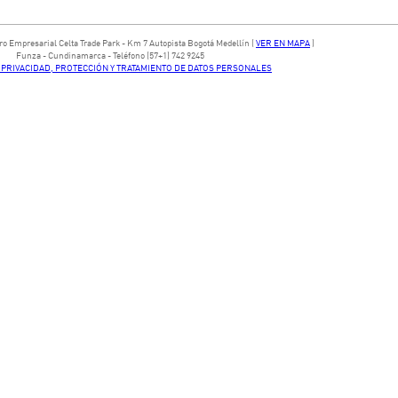
ntro Empresarial Celta Trade Park - ​Km 7 Autopista Bogotá Medellín​ (
VER EN MAPA
)
​Funza - Cundinamarca - Teléfono (57+1) 742 9245
E PRIVACIDAD, PROTECCIÓN Y TRATAMIENTO DE DATOS PERSONALES