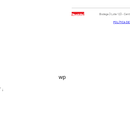
Bodega ​3 Lote ​123 - ​Ce
POLÍTICA D
wp
' ;