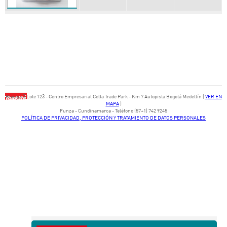
Bodega ​3 Lote ​123 - ​Centro Empresarial Celta Trade Park - ​Km 7 Autopista Bogotá Medellín​ (
VER EN
MAPA
)
​Funza - Cundinamarca - Teléfono (57+1) 742 9245
POLÍTICA DE PRIVACIDAD, PROTECCIÓN Y TRATAMIENTO DE DATOS PERSONALES