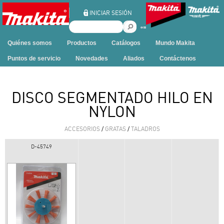
Ir al contenido
INICIAR SESIÓN
B
u
Quiénes somos
Productos
Catálogos
Mundo Makita
s
c
Puntos de servicio
Novedades
Aliados
Contáctenos
a
r
e
DISCO SEGMENTADO HILO EN
n
NYLON
e
s
ACCESORIOS
/
GRATAS
/
TALADROS
t
e
D-45749
s
i
t
i
o