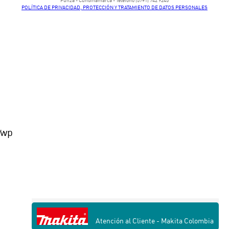
​Funza - Cundinamarca - Teléfono (57+1) 742 9245
POLÍTICA DE PRIVACIDAD, PROTECCIÓN Y TRATAMIENTO DE DATOS PERSONALES
wp
' ;
Atención al Cliente - Makita Colombia