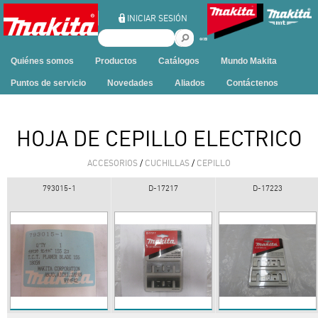
Ir al contenido
INICIAR SESIÓN
B
u
Quiénes somos
Productos
Catálogos
Mundo Makita
s
c
Puntos de servicio
Novedades
Aliados
Contáctenos
a
r
e
HOJA DE CEPILLO ELECTRICO
n
e
ACCESORIOS
/
CUCHILLAS
/
CEPILLO
s
t
793015-1
D-17217
D-17223
e
s
i
t
i
o