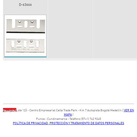
D-63666
Bodega ​3 Lote ​123 - ​Centro Empresarial Celta Trade Park - ​Km 7 Autopista Bogotá Medellín​ (
VER EN
MAPA
)
​Funza - Cundinamarca - Teléfono (57+1) 742 9245
POLÍTICA DE PRIVACIDAD, PROTECCIÓN Y TRATAMIENTO DE DATOS PERSONALES