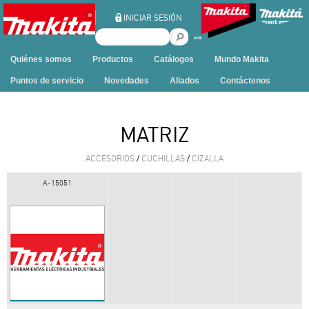
Ir al contenido
INICIAR SESIÓN
B
u
Quiénes somos
Productos
Catálogos
Mundo Makita
s
c
Puntos de servicio
Novedades
Aliados
Contáctenos
a
r
e
MATRIZ
n
e
ACCESORIOS
/
CUCHILLAS
/
CIZALLA
s
t
A-15051
e
s
i
t
i
o