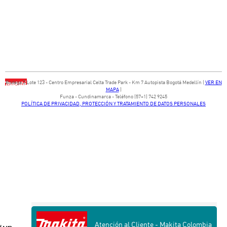
Bodega ​3 Lote ​123 - ​Centro Empresarial Celta Trade Park - ​Km 7 Autopista Bogotá Medellín​ (
VER EN
MAPA
)
​Funza - Cundinamarca - Teléfono (57+1) 742 9245
POLÍTICA DE PRIVACIDAD, PROTECCIÓN Y TRATAMIENTO DE DATOS PERSONALES
Atención al Cliente - Makita Colombia