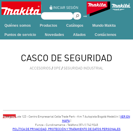
Ir al contenido
INICIAR SESIÓN
B
u
Quiénes somos
Productos
Catálogos
Mundo Makita
s
c
Puntos de servicio
Novedades
Aliados
Contáctenos
a
r
e
CASCO DE SEGURIDAD
n
e
ACCESORIOS
/
OPE
/
SEGURIDAD INDUSTRIAL
s
t
e
s
i
t
i
o
Bodega ​3 Lote ​123 - ​Centro Empresarial Celta Trade Park - ​Km 7 Autopista Bogotá Medellín​ (
VER EN
MAPA
)
​Funza - Cundinamarca - Teléfono (57+1) 742 9245
POLÍTICA DE PRIVACIDAD, PROTECCIÓN Y TRATAMIENTO DE DATOS PERSONALES