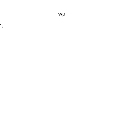
wp
' ;