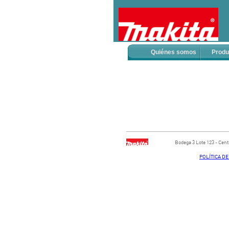
Quiénes somos
Produ
Bodega ​3 Lote ​123 - ​Ce
POLÍTICA D