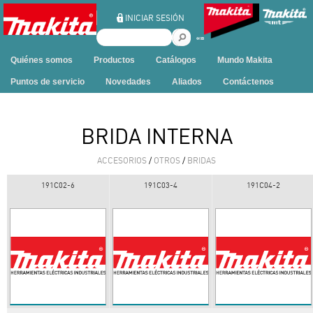
Ir al contenido
INICIAR SESIÓN
B
u
Quiénes somos
Productos
Catálogos
Mundo Makita
s
c
Puntos de servicio
Novedades
Aliados
Contáctenos
a
r
e
BRIDA INTERNA
n
e
ACCESORIOS
/
OTROS
/
BRIDAS
s
t
191C02-6
191C03-4
191C04-2
e
s
i
t
i
o