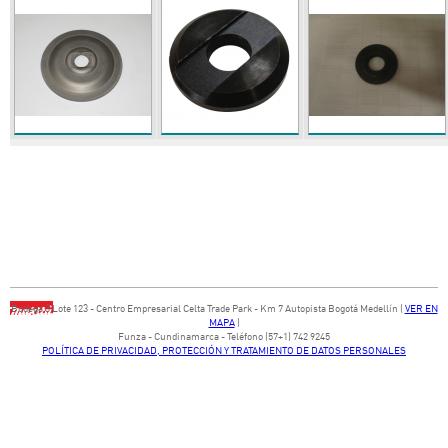
Bodega ​3 Lote ​123 - ​Centro Empresarial Celta Trade Park - ​Km 7 Autopista Bogotá Medellín​ (
VER EN
MAPA
)
​Funza - Cundinamarca - Teléfono (57+1) 742 9245
POLÍTICA DE PRIVACIDAD, PROTECCIÓN Y TRATAMIENTO DE DATOS PERSONALES