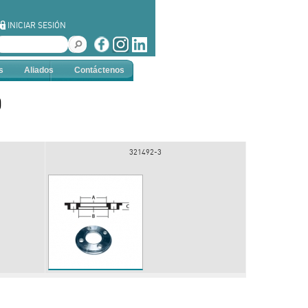
INICIAR SESIÓN
s
Aliados
Contáctenos
O
321492-3