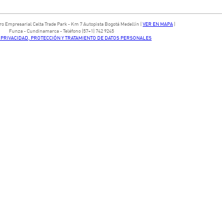
ntro Empresarial Celta Trade Park - ​Km 7 Autopista Bogotá Medellín​ (
VER EN MAPA
)
​Funza - Cundinamarca - Teléfono (57+1) 742 9245
E PRIVACIDAD, PROTECCIÓN Y TRATAMIENTO DE DATOS PERSONALES