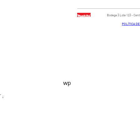
Bodega ​3 Lote ​123 - ​Ce
POLÍTICA D
wp
' ;