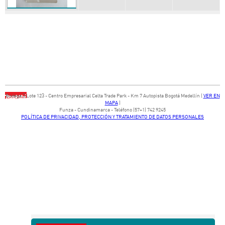
Bodega ​3 Lote ​123 - ​Centro Empresarial Celta Trade Park - ​Km 7 Autopista Bogotá Medellín​ (
VER EN
MAPA
)
​Funza - Cundinamarca - Teléfono (57+1) 742 9245
POLÍTICA DE PRIVACIDAD, PROTECCIÓN Y TRATAMIENTO DE DATOS PERSONALES