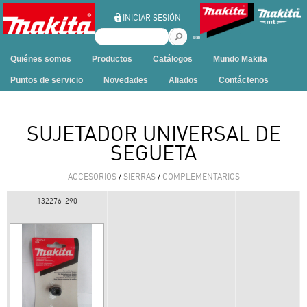
Ir al contenido
INICIAR SESIÓN
B
u
Quiénes somos
Productos
Catálogos
Mundo Makita
s
c
Puntos de servicio
Novedades
Aliados
Contáctenos
a
r
e
SUJETADOR UNIVERSAL DE
n
SEGUETA
e
s
ACCESORIOS
/
SIERRAS
/
COMPLEMENTARIOS
t
e
132276-290
s
i
t
i
o