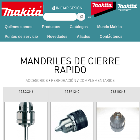
Ir al contenido
INICIAR SESIÓN
B
u
Quiénes somos
Productos
Catálogos
Mundo Makita
s
c
Puntos de servicio
Novedades
Aliados
Contáctenos
a
r
e
MANDRILES DE CIERRE
n
RAPIDO
e
s
ACCESORIOS
/
PERFORACIÓN
/
COMPLEMENTARIOS
t
e
193442-6
198912-0
763103-8
s
i
t
i
o