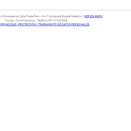
ntro Empresarial Celta Trade Park - ​Km 7 Autopista Bogotá Medellín​ (
VER EN MAPA
)
​Funza - Cundinamarca - Teléfono (57+1) 742 9245
E PRIVACIDAD, PROTECCIÓN Y TRATAMIENTO DE DATOS PERSONALES