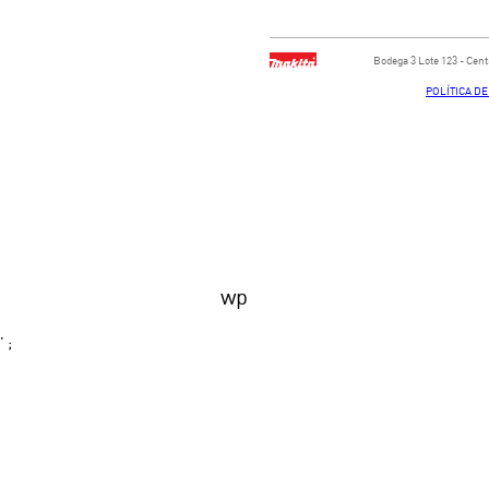
Bodega ​3 Lote ​123 - ​Ce
POLÍTICA D
wp
' ;