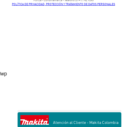
​Funza - Cundinamarca - Teléfono (57+1) 742 9245
POLÍTICA DE PRIVACIDAD, PROTECCIÓN Y TRATAMIENTO DE DATOS PERSONALES
wp
' ;
Atención al Cliente - Makita Colombia